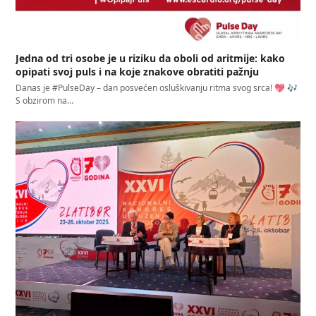
Jedna od tri osobe je u riziku da oboli od aritmije: kako
opipati svoj puls i na koje znakove obratiti pažnju
Danas je #PulseDay – dan posvećen osluškivanju ritma svog srca! 💖 🎶
S obzirom na…