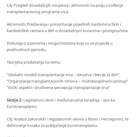
Cilj: Pregled dosadašnjih inicijativa i aktivnosti na polju uvođenja
transplantacionog programa srca.
Aktivnosti: Predavanja i prezentacije pojedinih kardiohirurških i
kardioloških centara u BiH o dosadašnjim koracima i postignućima.
Diskusija o izazovima i mogućnostima koje su se pojavile u
prethodnom periodu.
Teorijska predavanja na temu:
“Globalni modeli transplantacije srca – iskustva i lekcije za BiH”
“Organizacija transplantacionih timova – multidisciplinarni pristup”
“Etički aspekti i društvena percepcija transplantacije srca”
Sesija 2:
Legislativni okvir i međunarodna saradnja – put ka
Eurotransplantu
Cilj: Analiza zakonskih i regulatornih okvira u Bosni i Hercegovini, te
definiranje koraka za priključenje Eurotransplantu.