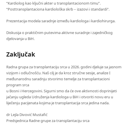
“Kardiolog kao ključni akter u transplantacionom timu”.
“Posttransplantaciona kardiološka skrb – izazovi i standardi”.
Prezentacija modela saradnje između kardiologa i kardiohirurga.
Diskusija o praktičnim putevima aktivne suradnje i zajedničkog
djelovanja u BiH.
Zaključak
Radna grupa za transplantaciju srca u 2026. godini djeluje sa jasnom
vizijom i odlučnošću. Naš cilj je da kroz stručne sesije, analize I
međunarodnu saradnju stvorimo temelje za transplantacioni
program srca
u Bosni i Hercegovini. Sigurni smo da će ove aktivnosti doprinijeti
jačanju ugleda Udruženja kardiologa u BiH i otvoriti novu eru u
liječenju pacijenata kojima je transplantacija srca jedina nada.
dr Lejla Divović Mustafić
Predsjednica Radne grupe za transplantaciju srca