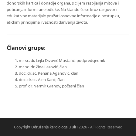
donorskih kartica i donacije organa, s ciljem razbijanja mitova i
poticanja informirane odluke. Na štandu će se kroz razgovor i
edukativne materijale pružati osnovne informacije o postupku,
etičkim principima i važnosti darivanja života.
Članovi grupe:
mr. sc. dr. Lejla Divović Mustafić, podpredsjednik
mr. sc. dr. Zina Lazović, član
doc. dr. sc. Kenana Aganović, član
doc. dr. sc. Alen Karić, član
prof. dr. Nermir Granov, počasni član
Copyright
Udruženje kardiologa u BiH
2026 - All Rights Reserved