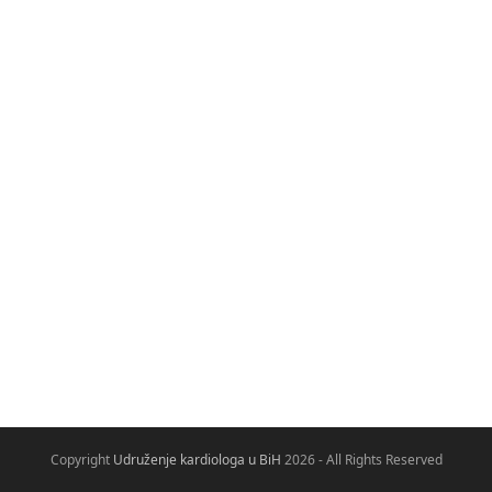
Copyright
Udruženje kardiologa u BiH
2026 - All Rights Reserved