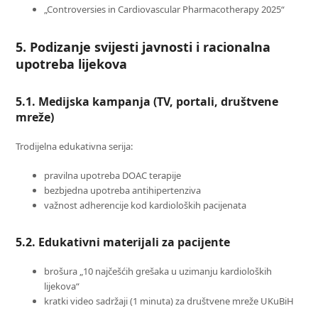
„Controversies in Cardiovascular Pharmacotherapy 2025“
5. Podizanje svijesti javnosti i racionalna
upotreba lijekova
5.1. Medijska kampanja (TV, portali, društvene
mreže)
Trodijelna edukativna serija:
pravilna upotreba DOAC terapije
bezbjedna upotreba antihipertenziva
važnost adherencije kod kardioloških pacijenata
5.2. Edukativni materijali za pacijente
brošura „10 najčešćih grešaka u uzimanju kardioloških
lijekova“
kratki video sadržaji (1 minuta) za društvene mreže UKuBiH