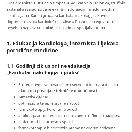
Kroz organizaciju stručnih simpozija, edukativnih radionica, stručnih
sastanaka i saradnju sa relevantnim domaćim i međunarodnim
institucijama, Radna grupa za kardiofarmakologiju aktivno
doprinosi razvoju kardiološke prakse u Bosni i Hercegovini, uz
poseban naglasak na mladim ljekarima i specijalizantima.
1. Edukacija kardiologa, internista i ljekara
porodične medicine
1.1. Godišnji ciklus online edukacija
„Kardiofarmakologija u praksi”
6 interaktivnih webinara (1 mjesečno od februara do jula),
ako budu postojale tehničke mogućnosti.
Tematske cjeline:
optimizacija terapije srčane slabosti
farmakoterapija koronarne bolesti
antikoagulantna terapija u izazovnim kliničkim situacijama
antiaritmici i sigurnosni aspekti
farmakoterapija hipertenzije prema novim smjernicama