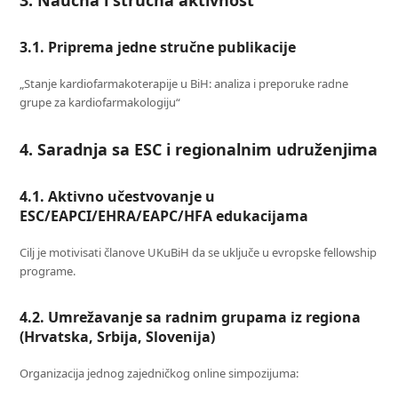
3. Naučna i stručna aktivnost
3.1. Priprema jedne stručne publikacije
„Stanje kardiofarmakoterapije u BiH: analiza i preporuke radne
grupe za kardiofarmakologiju“
4. Saradnja sa ESC i regionalnim udruženjima
4.1. Aktivno učestvovanje u
ESC/EAPCI/EHRA/EAPC/HFA edukacijama
Cilj je motivisati članove UKuBiH da se uključe u evropske fellowship
programe.
4.2. Umrežavanje sa radnim grupama iz regiona
(Hrvatska, Srbija, Slovenija)
Organizacija jednog zajedničkog online simpozijuma: