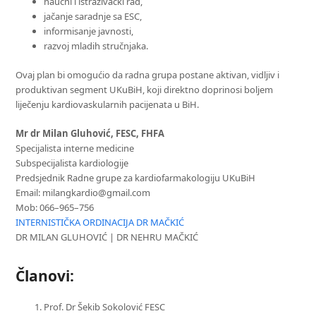
naučni i istraživački rad,
jačanje saradnje sa ESC,
informisanje javnosti,
razvoj mladih stručnjaka.
Ovaj plan bi omogućio da radna grupa postane aktivan, vidljiv i
produktivan segment UKuBiH, koji direktno doprinosi boljem
liječenju kardiovaskularnih pacijenata u BiH.
Mr dr Milan Gluhović, FESC, FHFA
Specijalista interne medicine
Subspecijalista kardiologije
Predsjednik Radne grupe za kardiofarmakologiju UKuBiH
Email: milangkardio@gmail.com
Mob: 066–965–756
INTERNISTIČKA ORDINACIJA
DR MAČKIĆ
DR MILAN GLUHOVIĆ | DR NEHRU MAČKIĆ
Članovi:
Prof. Dr Šekib Sokolović FESC