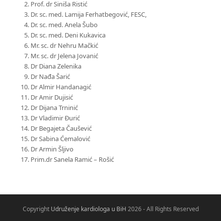
Prof. dr Siniša Ristić
Dr. sc. med. Lamija Ferhatbegović, FESC,
Dr. sc. med. Anela Šubo
Dr. sc. med. Deni Kukavica
Mr. sc. dr Nehru Mačkić
Mr. sc. dr Jelena Jovanić
Dr Diana Zelenika
Dr Nađa Šarić
Dr Almir Handanagić
Dr Amir Dujisić
Dr Dijana Trninić
Dr Vladimir Đurić
Dr Begajeta Čaušević
Dr Sabina Ćemalović
Dr Armin Šljivo
Prim.dr Sanela Ramić – Rošić
Copyright
Udruženje kardiologa u BiH
2026 - All Rights Reserved