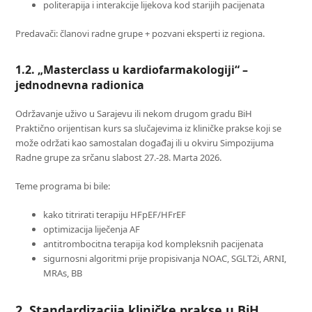
politerapija i interakcije lijekova kod starijih pacijenata
Predavači: članovi radne grupe + pozvani eksperti iz regiona.
1.2. „Masterclass u kardiofarmakologiji“ –
jednodnevna radionica
Održavanje uživo u Sarajevu ili nekom drugom gradu BiH
Praktično orijentisan kurs sa slučajevima iz kliničke prakse koji se
može održati kao samostalan događaj ili u okviru Simpozijuma
Radne grupe za srčanu slabost 27.-28. Marta 2026.
Teme programa bi bile:
kako titrirati terapiju HFpEF/HFrEF
optimizacija liječenja AF
antitrombocitna terapija kod kompleksnih pacijenata
sigurnosni algoritmi prije propisivanja NOAC, SGLT2i, ARNI,
MRAs, BB
2. Standardizacija kliničke prakse u BiH