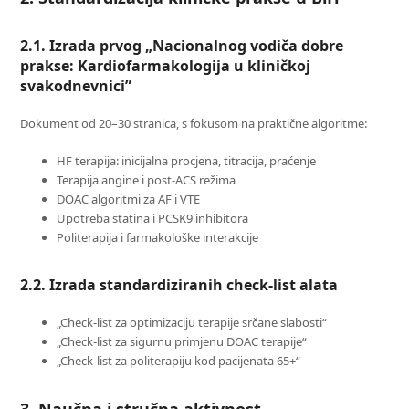
2.1. Izrada prvog „Nacionalnog vodiča dobre
prakse: Kardiofarmakologija u kliničkoj
svakodnevnici”
Dokument od 20–30 stranica, s fokusom na praktične algoritme:
HF terapija: inicijalna procjena, titracija, praćenje
Terapija angine i post-ACS režima
DOAC algoritmi za AF i VTE
Upotreba statina i PCSK9 inhibitora
Politerapija i farmakološke interakcije
2.2. Izrada standardiziranih check-list alata
„Check-list za optimizaciju terapije srčane slabosti“
„Check-list za sigurnu primjenu DOAC terapije“
„Check-list za politerapiju kod pacijenata 65+“