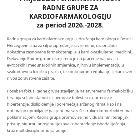
RADNE GRUPE ZA
KARDIOFARMAKOLOGIJU
za period 2026.-2028.
Radna grupa za kardiofarmakologiju Udruženja kardiologa u Bosni i
Hercegovini ima za cilj unapređenje savremene, racionalne i
dokazima zasnovane farmakoterapije u kardiovaskularnoj medicini.
Djelovanje Radne grupe usmjereno je na praćenje najnovijih
evropskih i međunarodnih smjernica, njihovu implementaciju u
svakodnevnu kliničku praksu, te kontinuiranu edukaciju ljekara svih
nivoa zdravstvene zaštite.
Poseban fokus Radne grupe stavljen je na savremenu farmakološku
terapiju srčane slabosti, ishemijske bolesti srca, arterijske
hipertenzije, dislipidemije i poremećaja srčanog ritma, kao i na
optimalno upravljanje pacijentima sa višestrukim komorbiditetima i
polifarmacijom. Radna grupa promoviše individualizirani terapijski
pristup, sigurnu primjenu lijekova i unapređenje ishoda liječenja
kroz multidisciplinarnu saradnju.