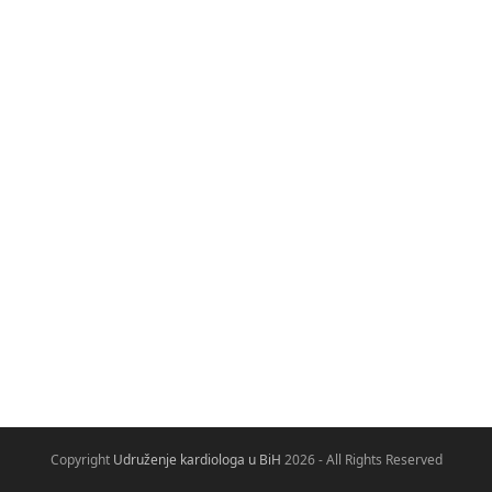
Copyright
Udruženje kardiologa u BiH
2026 - All Rights Reserved