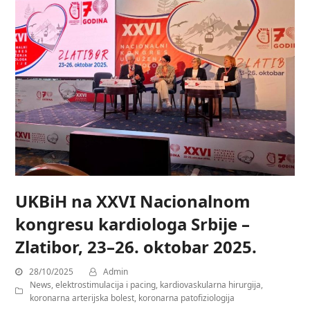
UKBiH na XXVI Nacionalnom
kongresu kardiologa Srbije –
Zlatibor, 23–26. oktobar 2025.
28/10/2025
Admin
News
,
elektrostimulacija i pacing
,
kardiovaskularna hirurgija
,
koronarna arterijska bolest
,
koronarna patofiziologija