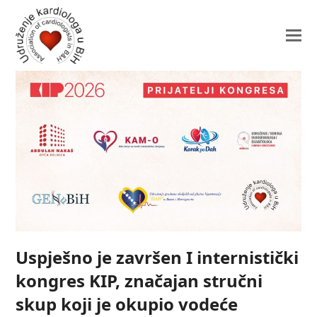
Uspješno je završen I internistički
kongres KIP, značajan stručni
skup koji je okupio vodeće