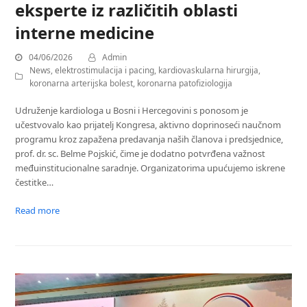
eksperte iz različitih oblasti
interne medicine
04/06/2026
Admin
News
,
elektrostimulacija i pacing
,
kardiovaskularna hirurgija
,
koronarna arterijska bolest
,
koronarna patofiziologija
Udruženje kardiologa u Bosni i Hercegovini s ponosom je
učestvovalo kao prijatelj Kongresa, aktivno doprinoseći naučnom
programu kroz zapažena predavanja naših članova i predsjednice,
prof. dr. sc. Belme Pojskić, čime je dodatno potvrđena važnost
međuinstitucionalne saradnje. Organizatorima upućujemo iskrene
čestitke…
Read more