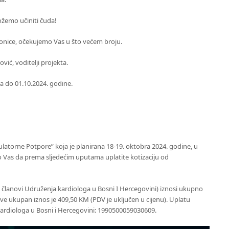
žemo učiniti čuda!
ionice, očekujemo Vas u što većem broju.
vić, voditelji projekta.
ja do 01.10.2024. godine.
ulatorne Potpore” koja je planirana 18-19. oktobra 2024. godine, u
o Vas da prema sljedećim uputama uplatite kotizaciju od
isu članovi Udruženja kardiologa u Bosni I Hercegovini) iznosi ukupno
ove ukupan iznos je 409,50 KM (PDV je uključen u cijenu). Uplatu
kardiologa u Bosni i Hercegovini
: 1990500059030609.