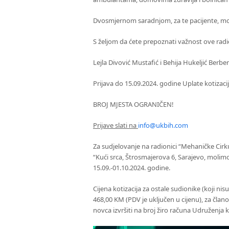
Dvosmjernom saradnjom, za te pacijente, mo
S željom da ćete prepoznati važnost ove rad
Lejla Divović Mustafić i Behija Hukeljić Berbero
Prijava do 15.09.2024. godine Uplate kotizaci
BROJ MJESTA OGRANIČEN!
Prijave slati na
info@ukbih.com
Za sudjelovanje na radionici “Mehaničke Cirk
“Kući srca, Štrosmajerova 6, Sarajevo, molim
15.09.-01.10.2024. godine.
Cijena kotizacija za ostale sudionike (koji n
468,00 KM (PDV je uključen u cijenu), za član
novca izvršiti na broj žiro računa Udruženja 