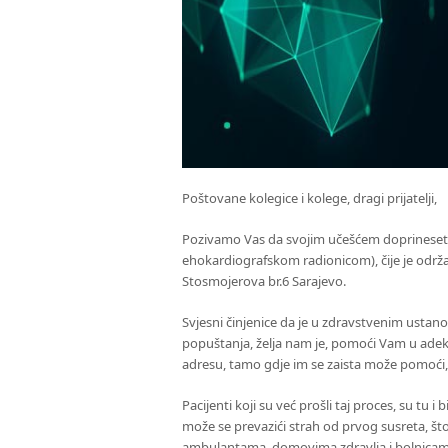
Poštovane kolegice i kolege, dragi prijatelji,
Pozivamo Vas da svojim učešćem doprinesete
ehokardiografskom radionicom), čije je održa
Stosmojerova br.6 Sarajevo.
Svjesni činjenice da je u zdravstvenim ustan
popuštanja, želja nam je, pomoći Vam u ade
adresu, tamo gdje im se zaista može pomoći
Pacijenti koji su već prošli taj proces, su tu 
može se prevazići strah od prvog susreta, š
ambulantama, domovima zdravlja i bolnicam