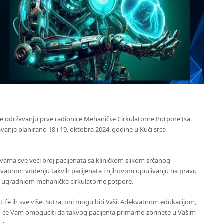
 održavanju prve radionice Mehaničke Cirkulatorne Potpore (sa
vanje planirano 18 i 19. oktobra 2024. godine u Kući srca –
ovama sve veći broj pacijenata sa kliničkom slikom srčanog
kvatnom vođenju takvih pacijenata i njihovom upućivanju na pravu
, ugradnjom mehaničke cirkulatorne potpore.
i bit će ih sve više. Sutra, oni mogu biti Vaši. Adekvatnom edukacijom,
to će Vam omogućiti da takvog pacijenta primarno zbrinete u Vašim
a.