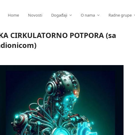
Home
Novosti
Događaji
O nama
Radne grupe
KA CIRKULATORNO POTPORA (sa
adionicom)