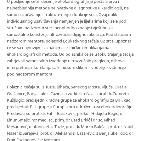
U posljednje četiri decenije ehokardiografija je postala prva i
najbezbjednija metoda neinvazivne dijagnostike u kardiologiji, ne
samo u izučavanju strukture nego i funkcije srca. Ovaj oblik
individualnog usavršavanja namjenjen je lijekarima koji žele pod
stručnim nadzorom steći neophodno znanje i vještinu za
samostalno korištenje ultrazvučne dijagnostike srca. Pod stručnim
nadzorom mentora, polaznici Edukativnog tečaja UZ srca, upoznat
će se sa najnovijim saznanjima i kliničkim implikacijama
ehokardiografskih metoda. Od polaznika će se u toku trajanja tečaja
zahtjevati samostalno izvođenje ultrazvučnih pregleda, njihova
interpretacija, korelacija sa kliničkom slikom i vođenje evidencije
pod nadzorom mentora.
Polaznici tečaja su iz Tuzle, Bihaća, Sanskog Mosta, Ključa, Orašja,
Gračanice, Banja Luke i Cazina, a voditelj tečaja je prof.dr. Zumreta
Kušljugić, predsjednik radne grupe za ehokardiografiju za BiH, kao i
predsjednik BiH grupe u Europskom udruženju za ehokardiografiju.
Predavači su prof. dr. Fahir Baraković, prof.dr. Hidajeta Begić, dr.
Elnur Smajić, mr. med. sc., prim. dr. Esad Brkić i dr. sc. Nihad
Mešanović, dipl. ing. el. iz Tuzle, prof. dr. Marko Bukša i prof. dr. Nabil
Naser iz Sarajeva, prof. dr. Aleksandar Lazarević iz Banjaluke i doc. dr.
Emir Fazlibegović iz Mostara.