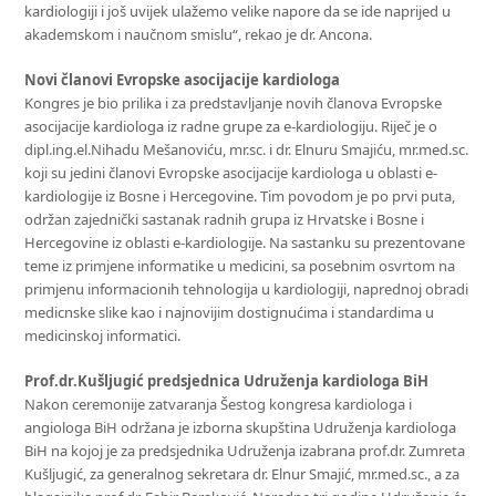
kardiologiji i još uvijek ulažemo velike napore da se ide naprijed u
akademskom i naučnom smislu“, rekao je dr. Ancona.
Novi članovi Evropske asocijacije kardiologa
Kongres je bio prilika i za predstavljanje novih članova Evropske
asocijacije kardiologa iz radne grupe za e-kardiologiju. Riječ je o
dipl.ing.el.Nihadu Mešanoviću, mr.sc. i dr. Elnuru Smajiću, mr.med.sc.
koji su jedini članovi Evropske asocijacije kardiologa u oblasti e-
kardiologije iz Bosne i Hercegovine. Tim povodom je po prvi puta,
održan zajednički sastanak radnih grupa iz Hrvatske i Bosne i
Hercegovine iz oblasti e-kardiologije. Na sastanku su prezentovane
teme iz primjene informatike u medicini, sa posebnim osvrtom na
primjenu informacionih tehnologija u kardiologiji, naprednoj obradi
medicnske slike kao i najnovijim dostignućima i standardima u
medicinskoj informatici.
Prof.dr.Kušljugić predsjednica Udruženja kardiologa BiH
Nakon ceremonije zatvaranja Šestog kongresa kardiologa i
angiologa BiH održana je izborna skupština Udruženja kardiologa
BiH na kojoj je za predsjednika Udruženja izabrana prof.dr. Zumreta
Kušljugić, za generalnog sekretara dr. Elnur Smajić, mr.med.sc., a za