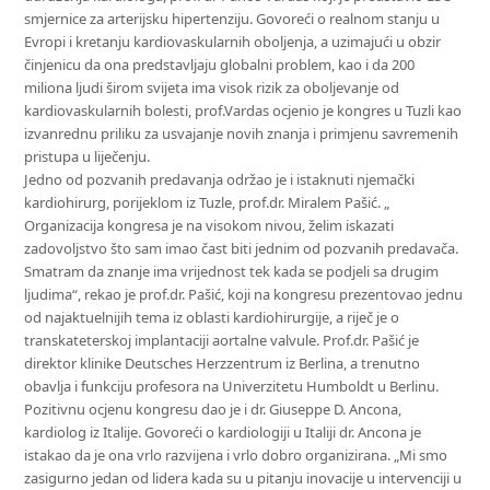
smjernice za arterijsku hipertenziju. Govoreći o realnom stanju u
Evropi i kretanju kardiovaskularnih oboljenja, a uzimajući u obzir
činjenicu da ona predstavljaju globalni problem, kao i da 200
miliona ljudi širom svijeta ima visok rizik za oboljevanje od
kardiovaskularnih bolesti, prof.Vardas ocjenio je kongres u Tuzli kao
izvanrednu priliku za usvajanje novih znanja i primjenu savremenih
pristupa u liječenju.
Jedno od pozvanih predavanja održao je i istaknuti njemački
kardiohirurg, porijeklom iz Tuzle, prof.dr. Miralem Pašić. „
Organizacija kongresa je na visokom nivou, želim iskazati
zadovoljstvo što sam imao čast biti jednim od pozvanih predavača.
Smatram da znanje ima vrijednost tek kada se podjeli sa drugim
ljudima“, rekao je prof.dr. Pašić, koji na kongresu prezentovao jednu
od najaktuelnijih tema iz oblasti kardiohirurgije, a riječ je o
transkateterskoj implantaciji aortalne valvule. Prof.dr. Pašić je
direktor klinike Deutsches Herzzentrum iz Berlina, a trenutno
obavlja i funkciju profesora na Univerzitetu Humboldt u Berlinu.
Pozitivnu ocjenu kongresu dao je i dr. Giuseppe D. Ancona,
kardiolog iz Italije. Govoreći o kardiologiji u Italiji dr. Ancona je
istakao da je ona vrlo razvijena i vrlo dobro organizirana. „Mi smo
zasigurno jedan od lidera kada su u pitanju inovacije u intervenciji u