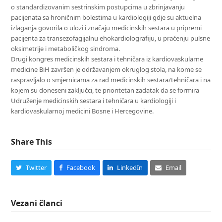
o standardizovanim sestrinskim postupcima u zbrinjavanju
pacijenata sa hroničnim bolestima u kardiologiji gdje su aktuelna
izlaganja govorila o ulozi i značaju medicinskih sestara u pripremi
pacijenta za transezofagijalnu ehokardiolografiju, u praćenju pulsne
oksimetrije i metaboličkog sindroma.
Drugi kongres medicinskih sestara i tehničara iz kardiovaskularne
medicine BiH završen je održavanjem okruglog stola, na kome se
raspravljalo o smjernicama za rad medicinskih sestara/tehničara i na
kojem su doneseni zaključci, te prioritetan zadatak da se formira
Udruženje medicinskih sestara i tehničara u kardiologiji i
kardiovaskularnoj medicini Bosne i Hercegovine.
Share This
Twitter
Facebook
LinkedIn
Email
Vezani članci