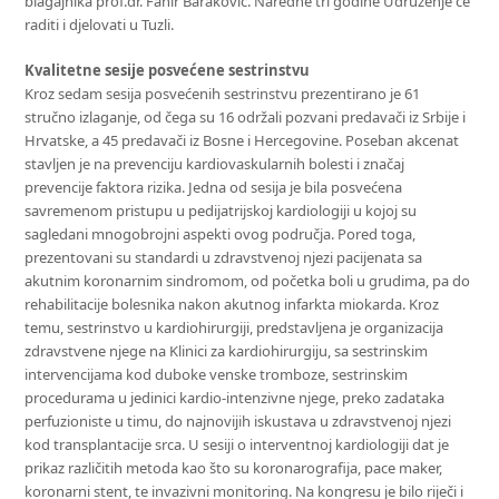
blagajnika prof.dr. Fahir Baraković. Naredne tri godine Udruženje će
raditi i djelovati u Tuzli.
Kvalitetne sesije posvećene sestrinstvu
Kroz sedam sesija posvećenih sestrinstvu prezentirano je 61
stručno izlaganje, od čega su 16 održali pozvani predavači iz Srbije i
Hrvatske, a 45 predavači iz Bosne i Hercegovine. Poseban akcenat
stavljen je na prevenciju kardiovaskularnih bolesti i značaj
prevencije faktora rizika. Jedna od sesija je bila posvećena
savremenom pristupu u pedijatrijskoj kardiologiji u kojoj su
sagledani mnogobrojni aspekti ovog područja. Pored toga,
prezentovani su standardi u zdravstvenoj njezi pacijenata sa
akutnim koronarnim sindromom, od početka boli u grudima, pa do
rehabilitacije bolesnika nakon akutnog infarkta miokarda. Kroz
temu, sestrinstvo u kardiohirurgiji, predstavljena je organizacija
zdravstvene njege na Klinici za kardiohirurgiju, sa sestrinskim
intervencijama kod duboke venske tromboze, sestrinskim
procedurama u jedinici kardio-intenzivne njege, preko zadataka
perfuzioniste u timu, do najnovijih iskustava u zdravstvenoj njezi
kod transplantacije srca. U sesiji o interventnoj kardiologiji dat je
prikaz različitih metoda kao što su koronarografija, pace maker,
koronarni stent, te invazivni monitoring. Na kongresu je bilo riječi i