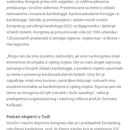
sudionika, Kongres je bio vrlo uspješan, uz odlična plenarna
predavanja i stručne radionice. Prezentovane su teme iz oblasti
neinvazivne i invazivne kardiologije, kardiovaskularne hirurgije i e-
kardiologije. Takođe, je predstavljeno i sedam novih vodiča
Evropskog udruženja kardiologa (ESC) za dijagnostiku i liječenje
srčanih bolesti. Kongresu je prisustvovalo više od 1500 učesnika i
120 pozvanih predavača iz zemalja regiona i svijeta kao i iz Bosne i
Hercegovine.
„Mogu reći da smo izuzetno zadovoljni, jer smo na Kongresu imali
eminentne stručnjake iz cijelog svijeta. Oni su nam iznijeli najnovija
saznanja iz brojnih oblasti kardiologije, a posebno mjesto zauzimale
su teme o prevenciji kardiovaskularnih bolesti. Ono što je
najvažnije, imali smo korisne i zanimljive diskusije i ostvarili smo
izuzetne kontakte sa kardiolozima iz cijelog svijeta. Sigurna sam da
ćemo sa mnogima od njih ostvariti i dužu saradnju“, rekla je
predsjednica organizacionog i naučnog odbora prof.dr. Zumreta
Kušljugić.
Poznati eksperti u Tuzli
Stručni i naučni doprinos kongresu dao je i predsjednik Evropskog
udruženja kardiologa, prof. dr Panos Vardas koji je predstavio ESC