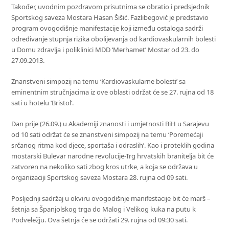
Također, uvodnim pozdravom prisutnima se obratio i predsjednik
Sportskog saveza Mostara Hasan Šišić. Fazlibegović je predstavio
program ovogodišnje manifestacije koji između ostaloga sadrži
određivanje stupnja rizika obolijevanja od kardiovaskularnih bolesti
u Domu zdravlja i poliklinici MDD ‘Merhamet’ Mostar od 23. do
27.09.2013.
Znanstveni simpozij na temu ‘Kardiovaskularne bolesti’ sa
eminentnim stručnjacima iz ove oblasti održat će se 27. rujna od 18
sati u hotelu ‘Bristol’.
Dan prije (26.09.) u Akademiji znanosti i umjetnosti BiH u Sarajevu
od 10 sati održat će se znanstveni simpozij na temu ‘Poremećaji
srčanog ritma kod djece, sportaša i odraslih’. Kao i proteklih godina
mostarski Bulevar narodne revolucije-Trg hrvatskih branitelja bit će
zatvoren na nekoliko sati zbog kros utrke, a koja se održava u
organizaciji Sportskog saveza Mostara 28. rujna od 09 sati.
Posljednji sadržaj u okviru ovogodišnje manifestacije bit će marš –
šetnja sa Španjolskog trga do Malog i Velikog kuka na putu k
Podveležju. Ova šetnja će se održati 29. rujna od 09:30 sati.