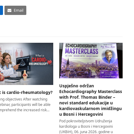
Email
Uspješno održan
Echocardiography Masterclass
 is cardio-rheumatology?
with Prof. Thomas Binder –
ng objectives After watching
novi standard edukacije u
ebinar, participants will be able
kardiovaskularnom imidžingu
omprehend the increased risk…
u Bosni i Hercegovini
Pod pokroviteljstvom Udruženja
kardiologa u Bosni i Hercegovini
(UKBiH), 06. juna 2026. godine u