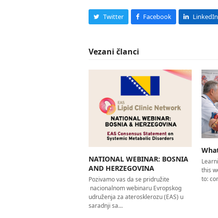
Twitter
Facebook
LinkedIn
Vezani članci
What
NATIONAL WEBINAR: BOSNIA
Learni
AND HERZEGOVINA
this w
to: c
Pozivamo vas da se pridružite
nacionalnom webinaru Evropskog
udruženja za aterosklerozu (EAS) u
saradnji sa…