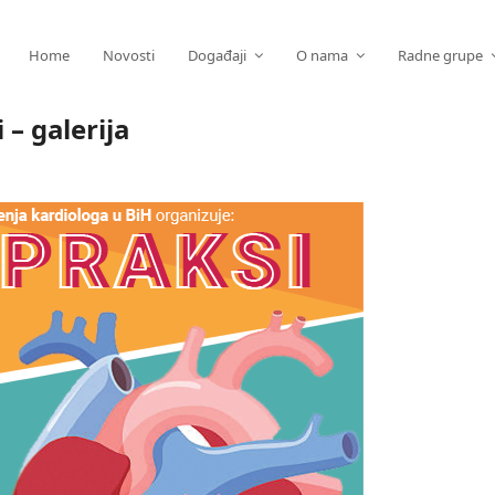
Home
Novosti
Događaji
O nama
Radne grupe
 – galerija