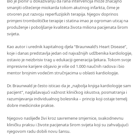
Bio je pionir u dokazivanju da rana intervencija može značajno
smanjiti oštećenje miokarda tokom akutnog infarkta, čime je
otvoren put razvoju reperfuzijskih terapija. Njegov doprinos
primjeni trombolitičke terapije i statina imao je ogroman uticaj na
produženje i poboljšanje kvaliteta života miliona pacijenata širom
svijeta.
Kao autor i urednik kapitalnog djela “Braunwald’s Heart Disease”,
koje i danas predstavlja jedan od najvažnijih udžbenika kardiologije,
ostavio je neizbrisiv trag u edukaciji generacija ljekara. Tokom svoje
impresivne karijere objavio je više od 1.000 naučnih radova i bio
mentor brojnim vodećim stručnjacima u oblasti kardiologije.
Dr. Braunwald je često isticao da je „najbolja knjiga kardiologije sam
pacijent“, naglašavajući važnost kliničkog iskustva, posmatranja i
razumijevanja individualnog bolesnika – princip koji ostaje temelj
dobre medicinske prakse.
Njegovo naslijeđe živi kroz savremene smjernice, svakodnevnu
kliničku praksu i živote pacijenata širom svijeta koji su zahvaljujući
njegovom radu dobili novu šansu.