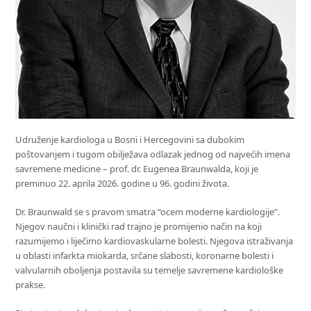
Udruženje kardiologa u Bosni i Hercegovini sa dubokim
poštovanjem i tugom obilježava odlazak jednog od najvećih imena
savremene medicine – prof. dr. Eugenea Braunwalda, koji je
preminuo 22. aprila 2026. godine u 96. godini života.
Dr. Braunwald se s pravom smatra “ocem moderne kardiologije”.
Njegov naučni i klinički rad trajno je promijenio način na koji
razumijemo i liječimo kardiovaskularne bolesti. Njegova istraživanja
u oblasti infarkta miokarda, srčane slabosti, koronarne bolesti i
valvularnih oboljenja postavila su temelje savremene kardiološke
prakse.