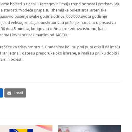
arne bolesti u Bosni i Hercegovini imaju trend porasta i predstavljaju
 starosti. “Vodeća grupa su ishemijska bolest srca, arterijska
k pasivno pušenje svake godine odnosi 600.000 života godišnje
 da je od velikog značaja obeshrabrivati pušenje, naročito u prisustvu
 30 do 45 minuta, korigovati težinu kroz zdravu ishranu, kao i
cama i krvni pritisak manjim od 140/90.”
ačajte ka zdravom srcu”. Građanima koji su prvi puta otkrili da imaju
d ranije znali, date su preporuke oko ishrane, a imali su priliku dobiti i
arnih bolesti.
Email