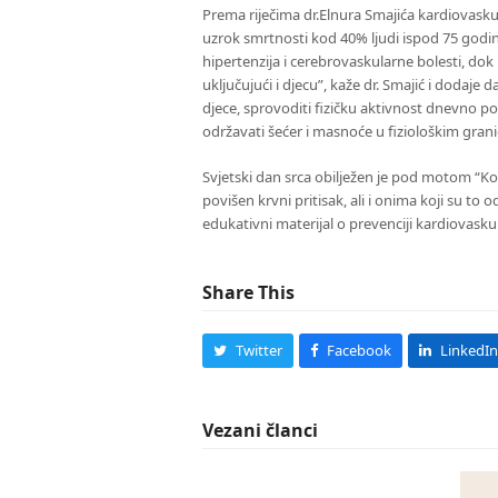
Prema riječima dr.Elnura Smajića kardiovaskul
uzrok smrtnosti kod 40% ljudi ispod 75 godina
hipertenzija i cerebrovaskularne bolesti, do
uključujući i djecu”, kaže dr. Smajić i dodaje
djece, sprovoditi fizičku aktivnost dnevno po
održavati šećer i masnoće u fiziološkim grani
Svjetski dan srca obilježen je pod motom “Kor
povišen krvni pritisak, ali i onima koji su to o
edukativni materijal o prevenciji kardiovaskul
Share This
Twitter
Facebook
LinkedIn
Vezani članci