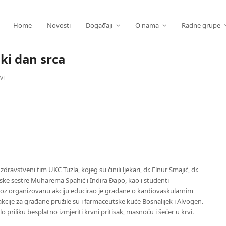
Home
Novosti
Događaji
O nama
Radne grupe
ski dan srca
vi
avstveni tim UKC Tuzla, kojeg su činili ljekari, dr. Elnur Smajić, dr.
nske sestre Muharema Spahić i Indira Đapo, kao i studenti
kroz organizovanu akciju educirao je građane o kardiovaskularnim
kcije za građane pružile su i farmaceutske kuće Bosnalijek i Alvogen.
priliku besplatno izmjeriti krvni pritisak, masnoću i šećer u krvi.