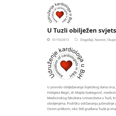
U Tuzli obilježen svjet
01/10/2013
Događaji
,
Novosti
,
Skupo
U povodu obilježavanja Svjetskog dana srca, zdr
Hidajeta Begić, dr. Majda Isabegović, medici
Medicinskog fakulteta Univerziteta u Tuzli, 
oboljenjima. Podršku održavanju jučerašnje a
Ovom prilikom, oko 500 građana Tuzle je imalo 