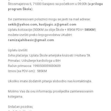
Štrosmajerova 6, 71000 Sarajevo sa početkom u 09:00h (
u prilogu
program Škola
).
Svi zainteresovani polaznici mogu se javiti na mail adrese:
sekib@yahoo.com, kusljugic.z@gmail.com
Uplatu kotizacije (500KM za obje Škole + 85KM PDV=
585KM
)
možete izvršiti preko knjogovodstva UKuBiH:
ramizajahibasic@gmail.com
Uplatu izvršiti:
Svha plačanja: Uplata Škole arterijske krutosti I Holtera TA
Primalac: Udruženje kardiologa u BiH
Račun primaoca: 1990500059030609
Iznos (sa PDV-om): 585KM
Ukoliko imate dodatnih pitanja slobodno nas kontaktirajte.
Molimo Vas da ovu informaciju proslijedite zainteresovanim
kolegama.
Srdačan pozdrav,