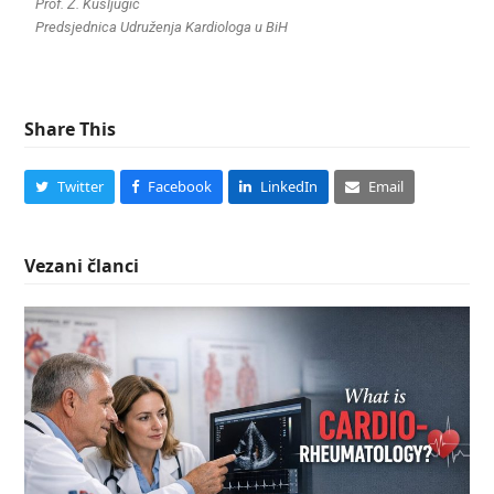
Prof. Z. Kušljugić
Predsjednica Udruženja Kardiologa u BiH
Share This
Twitter
Facebook
LinkedIn
Email
Vezani članci