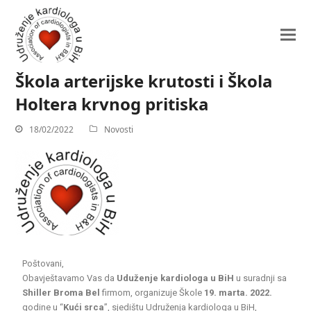
Škola arterijske krutosti i Škola
Holtera krvnog pritiska
18/02/2022
Novosti
Poštovani,
Obavještavamo Vas da
Uduženje kardiologa u BiH
u suradnji sa
Shiller Broma Bel
firmom, organizuje Škole
19. marta. 2022.
godine u “
Kući srca
”, sjedištu Udruženja kardiologa u BiH,