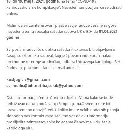
18. do 19. maja. 2021. godine
. na temu “COVID-19 i
kardiovaskularne komplikacije”. Navedeni simpozijum će se održati
online.
Molim da svi zainteresovani prijave svoje radove vezane za gore
navedenu temu i pošalju sažetke radova UK u BIH do
01.04.2021.
godine
.
Svi poslani radovi će u obliku sažetka ili extenso biti objavljeni u
časopisu (zborniku radova), koji je čipovan i indeksiran, nakon
prethodne recenzije uredničkog odbora Udruženja kardiologa BiH.
Radove je potrebno slati na e-mail adrese:
kusljugic.z@gmail.com
cc: mdilic@bih.net.ba;sekib@yahoo.com
Ostale informacije ćemo ažurirati i dijeliti s Vama kako se bude
približavao datum održavanja Simpozijuma.O svemu ćete bit
pravovremeno obavješteni. Ukoliko imate nekih dodatnih pitanja
slobodno nas kontaktirajte. Molimo Vas da ovu informaciju
proslijedite zainteresovanim kolegama članovima Udruženja
kardiologa BiH.