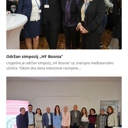
Održan simpozij „HF Bosnia“
Uspješno je održan simpozij „HF Bosnia“ uz značajno međunarodno
učešće. Tokom dva dana intenzivne razmjene…