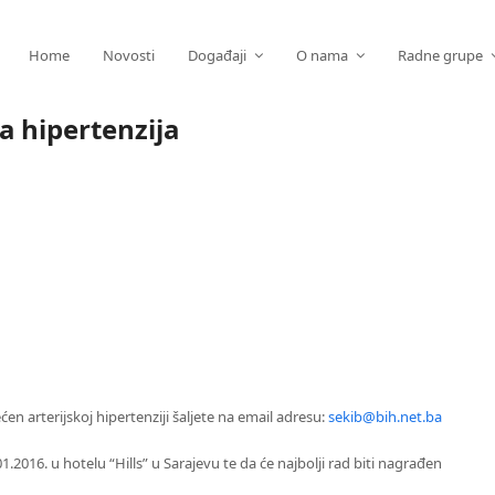
Home
Novosti
Događaji
O nama
Radne grupe
a hipertenzija
 arterijskoj hipertenziji šaljete na email adresu:
sekib@bih.net.ba
2016. u hotelu “Hills” u Sarajevu te da će najbolji rad biti nagrađen