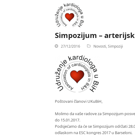
Simpozijum – arterijsk
27/12/2016
Novosti
,
Simpoziji
Poštovani članovi UKuBiH,
Molimo da vaše radove za Simpozijum posvećen
do 15.01.2017.
Podsjećamo da će se Simpozijum održati 28.01.
odlaskom na ESC kongres 2017 u Barseloni.