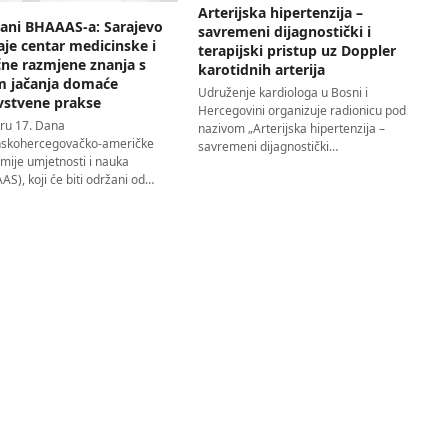
Arterijska hipertenzija –
Dani BHAAAS-a: Sarajevo
savremeni dijagnostički i
aje centar medicinske i
terapijski pristup uz Doppler
čne razmjene znanja s
karotidnih arterija
em jačanja domaće
Udruženje kardiologa u Bosni i
vstvene prakse
Hercegovini organizuje radionicu pod
iru 17. Dana
nazivom „Arterijska hipertenzija –
skohercegovačko-američke
savremeni dijagnostički…
mije umjetnosti i nauka
S), koji će biti održani od…