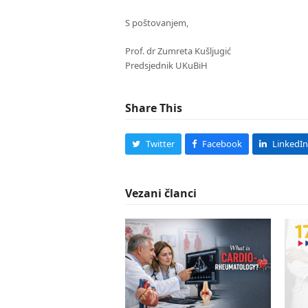
S poštovanjem,
Prof. dr Zumreta Kušljugić
Predsjednik UKuBiH
Share This
Twitter
Facebook
LinkedIn
Vezani članci