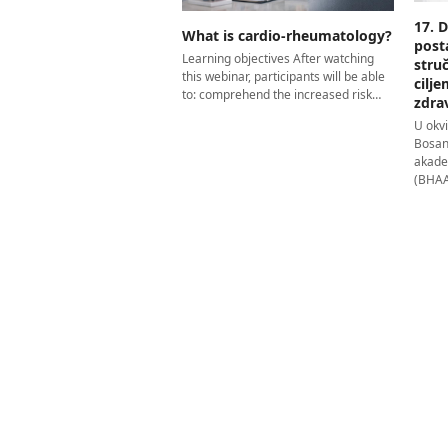
17. 
What is cardio-rheumatology?
post
Learning objectives After watching
stru
this webinar, participants will be able
cilj
to: comprehend the increased risk…
zdra
U okv
Bosan
akade
(BHAAA