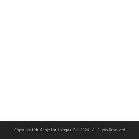
Copyright
Udruženje kardiologa u BiH
2026 - All Rights Reserved