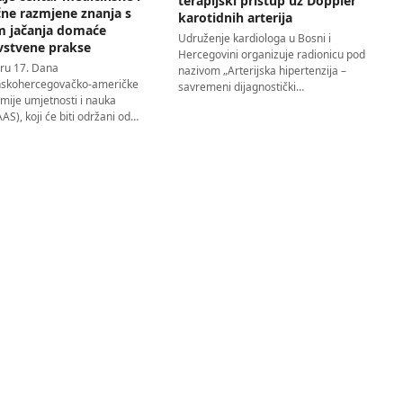
terapijski pristup uz Doppler
čne razmjene znanja s
karotidnih arterija
em jačanja domaće
Udruženje kardiologa u Bosni i
vstvene prakse
Hercegovini organizuje radionicu pod
iru 17. Dana
nazivom „Arterijska hipertenzija –
skohercegovačko-američke
savremeni dijagnostički…
mije umjetnosti i nauka
S), koji će biti održani od…