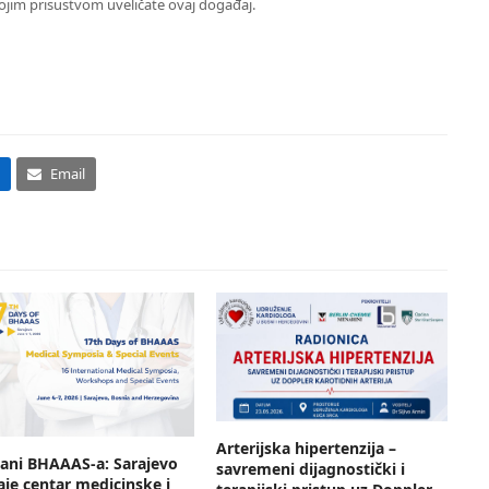
vojim prisustvom uveličate ovaj događaj.
Email
Arterijska hipertenzija –
Dani BHAAAS-a: Sarajevo
savremeni dijagnostički i
aje centar medicinske i