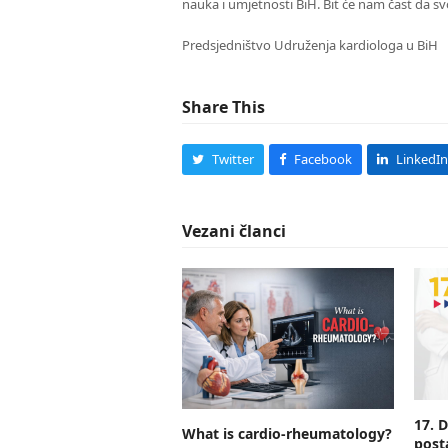
nauka i umjetnosti BiH. Bit će nam čast da s
Predsjedništvo Udruženja kardiologa u BiH
Share This
Twitter
Facebook
LinkedIn
Vezani članci
17. 
What is cardio-rheumatology?
post