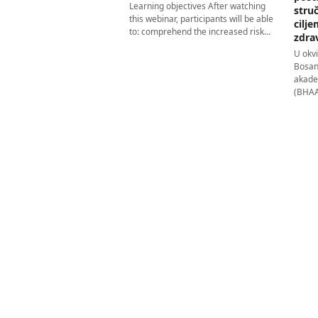
Learning objectives After watching
stru
this webinar, participants will be able
cilj
to: comprehend the increased risk…
zdra
U okv
Bosan
akade
(BHAAA