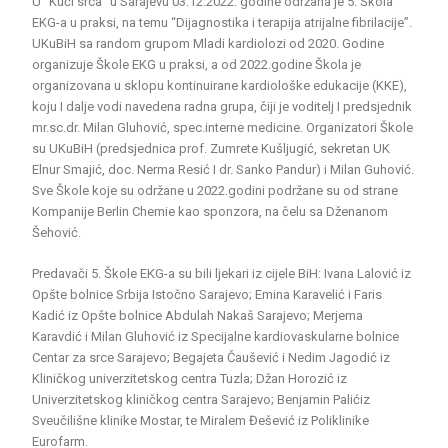
U “Kući srca” u Sarajevu 03.12.2022. godine održana je 5. Škola
EKG-a u praksi, na temu “Dijagnostika i terapija atrijalne fibrilacije”.
UKuBiH sa random grupom Mladi kardiolozi od 2020. Godine
organizuje Škole EKG u praksi, a od 2022.godine Škola je
organizovana u sklopu kontinuirane kardiološke edukacije (KKE),
koju I dalje vodi navedena radna grupa, čiji je voditelj I predsjednik
mr.sc.dr. Milan Gluhović, spec.interne medicine. Organizatori Škole
su UKuBiH (predsjednica prof. Zumrete Kušljugić, sekretan UK
Elnur Smajić, doc. Nerma Resić I dr. Sanko Pandur) i Milan Guhović.
Sve Škole koje su održane u 2022.godini podržane su od strane
Kompanije Berlin Chemie kao sponzora, na čelu sa Dženanom
Šehović.
Predavači 5. Škole EKG-a su bili ljekari iz cijele BiH: Ivana Lalović iz
Opšte bolnice Srbija Istočno Sarajevo; Emina Karavelić i Faris
Kadić iz Opšte bolnice Abdulah Nakaš Sarajevo; Merjema
Karavdić i Milan Gluhović iz Specijalne kardiovaskularne bolnice
Centar za srce Sarajevo; Begajeta Čaušević i Nedim Jagodić iz
Kliničkog univerzitetskog centra Tuzla; Džan Horozić iz
Univerzitetskog kliničkog centra Sarajevo; Benjamin Palićiz
Sveučilišne klinike Mostar, te Miralem Đešević iz Poliklinike
Eurofarm.