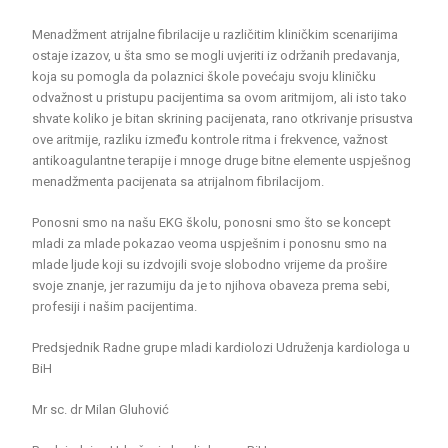
Menadžment atrijalne fibrilacije u različitim kliničkim scenarijima
ostaje izazov, u šta smo se mogli uvjeriti iz održanih predavanja,
koja su pomogla da polaznici škole povećaju svoju kliničku
odvažnost u pristupu pacijentima sa ovom aritmijom, ali isto tako
shvate koliko je bitan skrining pacijenata, rano otkrivanje prisustva
ove aritmije, razliku između kontrole ritma i frekvence, važnost
antikoagulantne terapije i mnoge druge bitne elemente uspješnog
menadžmenta pacijenata sa atrijalnom fibrilacijom.
Ponosni smo na našu EKG školu, ponosni smo što se koncept
mladi za mlade pokazao veoma uspješnim i ponosnu smo na
mlade ljude koji su izdvojili svoje slobodno vrijeme da prošire
svoje znanje, jer razumiju da je to njihova obaveza prema sebi,
profesiji i našim pacijentima.
Predsjednik Radne grupe mladi kardiolozi Udruženja kardiologa u
BiH
Mr sc. dr Milan Gluhović