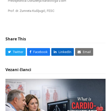
Predsjednica Udruženja kardiologa u BiH
Prof. dr. Zumreta Kušljugić, FESC
Share This
Twitter
Facebook
LinkedIn
Email
Vezani članci