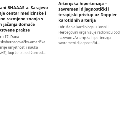
Arterijska hipertenzija –
Dani BHAAAS-a: Sarajevo
savremeni dijagnostički i
aje centar medicinske i
terapijski pristup uz Doppler
čne razmjene znanja s
karotidnih arterija
em jačanja domaće
Udruženje kardiologa u Bosni i
vstvene prakse
Hercegovini organizuje radionicu pod
iru 17. Dana
nazivom „Arterijska hipertenzija –
skohercegovačko-američke
savremeni dijagnostički…
mije umjetnosti i nauka
S), koji će biti održani od…