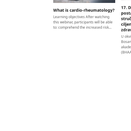
17. 
What is cardio-rheumatology?
post
Learning objectives After watching
stru
this webinar, participants will be able
cilj
to: comprehend the increased risk…
zdra
U okv
Bosan
akade
(BHAAA