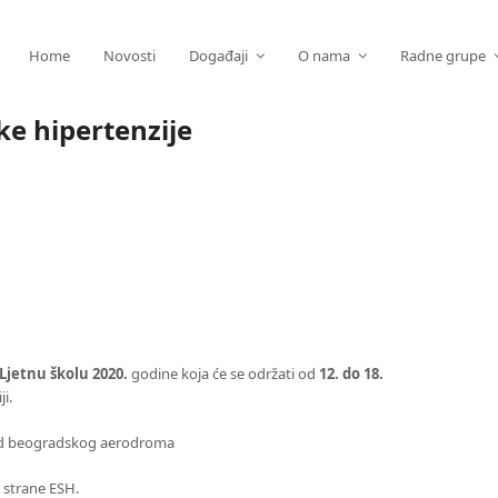
Home
Novosti
Događaji
O nama
Radne grupe
ske hipertenzije
Ljetnu školu 2020.
godine koja će se održati od
12. do 18.
ji.
e od beogradskog aerodroma
d strane ESH.