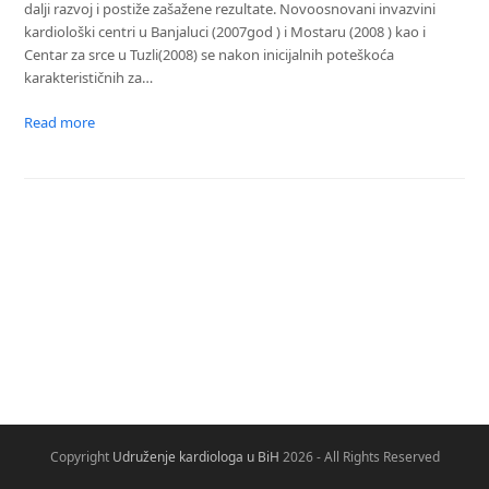
dalji razvoj i postiže zašažene rezultate. Novoosnovani invazvini
kardiološki centri u Banjaluci (2007god ) i Mostaru (2008 ) kao i
Centar za srce u Tuzli(2008) se nakon inicijalnih poteškoća
karakterističnih za…
Read more
Copyright
Udruženje kardiologa u BiH
2026 - All Rights Reserved